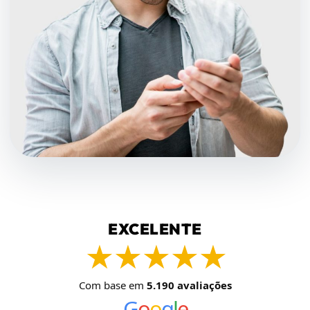
EXCELENTE
★★★★★
Com base em
5.190 avaliações
G
o
o
g
l
e