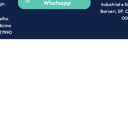
Whatsapp
SP:
Industrial e 
Barueri, SP.
00
elho
icina
027990