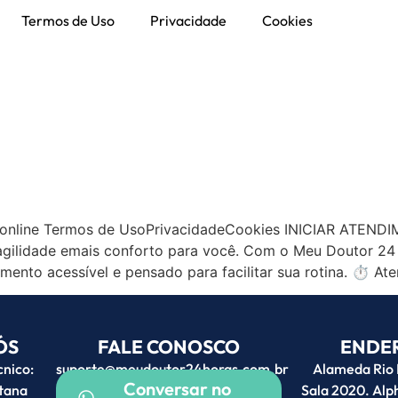
Termos de Uso
Privacidade
Cookies
r Souza - Adm
 online Termos de UsoPrivacidadeCookies INICIAR ATEN
gilidade emais conforto para você. Com o Meu Doutor 24 
imento acessível e pensado para facilitar sua rotina. ⏱ At
ÓS
FALE CONOSCO
ENDE
nico:
suporte@meudoutor24horas.com.br
Alameda Rio 
Conversar no
ntana
Sala 2020. Alph